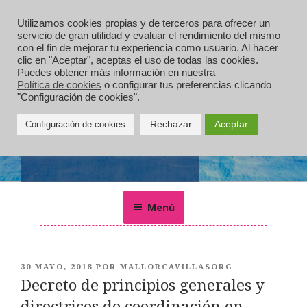
Saltar
al
Utilizamos cookies propias y de terceros para ofrecer un
servicio de gran utilidad y evaluar el rendimiento del mismo
contenido
con el fin de mejorar tu experiencia como usuario. Al hacer
clic en "Aceptar", aceptas el uso de todas las cookies.
Puedes obtener más información en nuestra
Política de cookies
o configurar tus preferencias clicando
"Configuración de cookies".
Rechazar
Aceptar
Configuración de cookies
MALLORCA VILLAS
Alquiler de villas, chalets, casas rurales y apartamentos de
vacaciones en Mallorca
Menú
PUBLICADO
30 MAYO, 2018
POR
MALLORCAVILLASORG
EL
Decreto de principios generales y
directrices de coordinación en