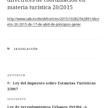
materia turística 20/2015
http://www.caib.es/eboibfront/es/2015/10282/562891/decr
eto-20-2015-de-17-de-abril-de-principios-gener
CATEGORÍAS
LEGISLACIÓN
Navegación
Entrada
ANTERIOR
de
anterior:
Ley del Impuesto sobre Estancias Turísticas
entradas
2/2017
Siguiente
SIGUIENTE
entrada
Ley de Arrendamientos Urbanos 29/1994