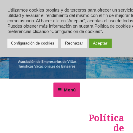
Saltar
al
Utilizamos cookies propias y de terceros para ofrecer un servici
utilidad y evaluar el rendimiento del mismo con el fin de mejorar 
contenido
como usuario. Al hacer clic en "Aceptar", aceptas el uso de todas
Puedes obtener más información en nuestra
Política de cookies
o
preferencias clicando "Configuración de cookies".
Rechazar
Aceptar
Configuración de cookies
MALLORCA VILLAS
Alquiler de villas, chalets, casas rurales y apartamentos de
vacaciones en Mallorca
Menú
Política
de