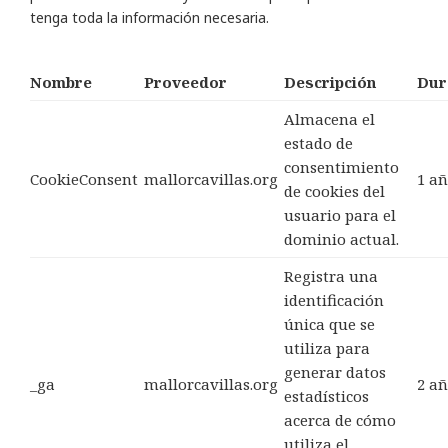
tenga toda la información necesaria.
Nombre
Proveedor
Descripción
Dur
Almacena el
estado de
consentimiento
CookieConsent
mallorcavillas.org
1 a
de cookies del
usuario para el
dominio actual.
Registra una
identificación
única que se
utiliza para
generar datos
_ga
mallorcavillas.org
2 a
estadísticos
acerca de cómo
utiliza el