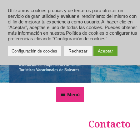
Saltar
al
Utilizamos cookies propias y de terceros para ofrecer un
servicio de gran utilidad y evaluar el rendimiento del mismo con
contenido
el fin de mejorar tu experiencia como usuario. Al hacer clic en
"Aceptar", aceptas el uso de todas las cookies. Puedes obtener
más información en nuestra
Política de cookies
o configurar tus
preferencias clicando "Configuración de cookies".
Rechazar
Aceptar
Configuración de cookies
MALLORCA VILLAS
Alquiler de villas, chalets, casas rurales y apartamentos de
vacaciones en Mallorca
Menú
Contacto