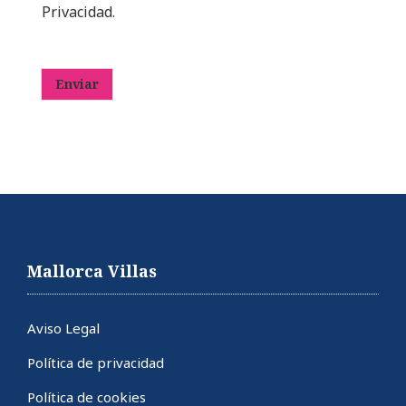
a
Privacidad.
s
i
l
l
Enviar
a
s
d
e
v
e
r
i
f
i
Mallorca Villas
c
a
c
Aviso Legal
i
ó
Política de privacidad
n
*
Política de cookies