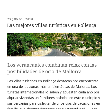
PUBLICADO
29 JUNIO, 2018
EL
Las mejores villas turísticas en Pollença
Los veraneantes combinan relax con las
posibilidades de ocio de Mallorca
Las villas turísticas en Pollença destacan por encontrarse
en una de las zonas más emblemáticas de Mallorca. Los
turistas internacionales lo saben y apuestan cada año por
alquilar viviendas unifamiliares aisladas en este municipio y
sus cercanías para disfrutar de unos días de vacaciones en
familia, que siempre destacan por su tranquilidad.…
Leer