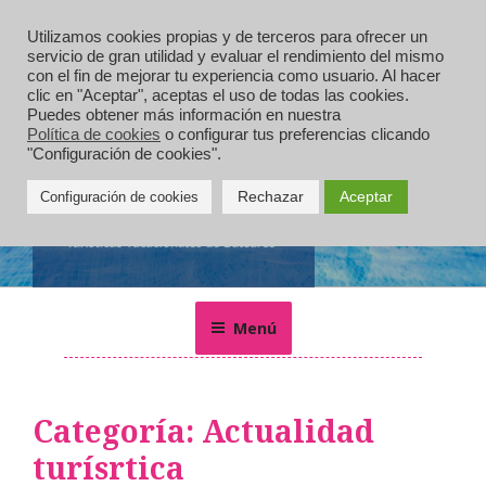
Saltar
al
Utilizamos cookies propias y de terceros para ofrecer un
servicio de gran utilidad y evaluar el rendimiento del mismo
contenido
con el fin de mejorar tu experiencia como usuario. Al hacer
clic en "Aceptar", aceptas el uso de todas las cookies.
Puedes obtener más información en nuestra
Política de cookies
o configurar tus preferencias clicando
"Configuración de cookies".
Rechazar
Aceptar
Configuración de cookies
MALLORCA VILLAS
Alquiler de villas, chalets, casas rurales y apartamentos de
vacaciones en Mallorca
Menú
Categoría:
Actualidad
turísrtica