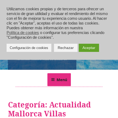
Saltar
al
Utilizamos cookies propias y de terceros para ofrecer un
servicio de gran utilidad y evaluar el rendimiento del mismo
contenido
con el fin de mejorar tu experiencia como usuario. Al hacer
clic en "Aceptar", aceptas el uso de todas las cookies.
Puedes obtener más información en nuestra
Política de cookies
o configurar tus preferencias clicando
"Configuración de cookies".
Rechazar
Aceptar
Configuración de cookies
MALLORCA VILLAS
Alquiler de villas, chalets, casas rurales y apartamentos de
vacaciones en Mallorca
Menú
Categoría:
Actualidad
Mallorca Villas