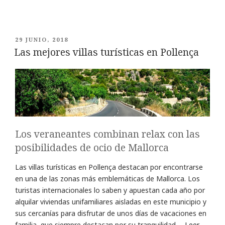
PUBLICADO
29 JUNIO, 2018
EL
Las mejores villas turísticas en Pollença
Los veraneantes combinan relax con las
posibilidades de ocio de Mallorca
Las villas turísticas en Pollença destacan por encontrarse
en una de las zonas más emblemáticas de Mallorca. Los
turistas internacionales lo saben y apuestan cada año por
alquilar viviendas unifamiliares aisladas en este municipio y
sus cercanías para disfrutar de unos días de vacaciones en
familia, que siempre destacan por su tranquilidad.…
Leer